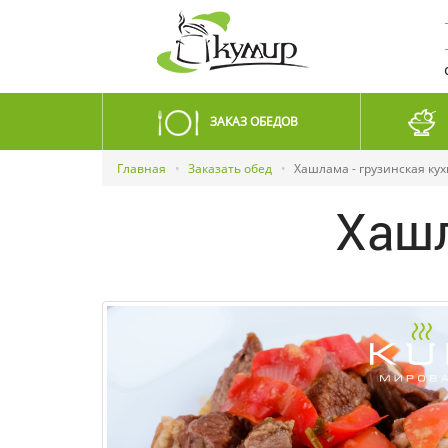
ЗАКАЗ ОБЕДОВ
Главная
Заказать обед
Хашлама - грузинская ку
Хашл