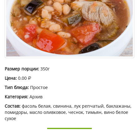
Размер порции:
350г
Цена:
0.00
Тип блюда:
Простое
Категория:
Архив
Состав:
фасоль белая, свинина, лук репчатый, баклажаны,
помидоры, масло оливковое, чеснок, тимьян, вино белое
сухое