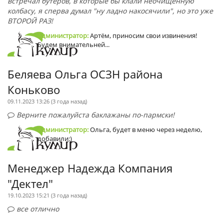
встречал бутеров, в которые бы клали неочищенную
колбасу, я сперва думал "ну ладно накосячили", но это уже
ВТОРОЙ РАЗ!
Администратор:
Артём, приносим свои извинения!
Будем внимательней...
Беляева Ольга ОСЗН района
Коньково
09.11.2023 13:26 (
3 года назад
)
Верните пожалуйста баклажаны по-пармски!
Администратор:
Ольга, будет в меню через неделю,
добавили:)
Менеджер Надежда Компания
"Дектел"
19.10.2023 15:21 (
3 года назад
)
все отлично