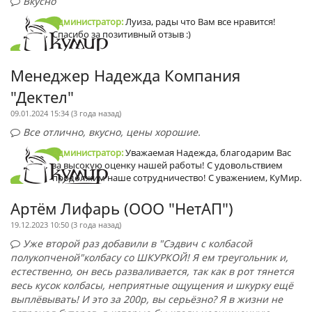
Вкусно
Администратор:
Луиза, рады что Вам все нравится!
Спасибо за позитивный отзыв :)
Менеджер Надежда Компания
"Дектел"
09.01.2024 15:34 (
3 года назад
)
Все отлично, вкусно, цены хорошие.
Администратор:
Уважаемая Надежда, благодарим Вас
за высокую оценку нашей работы! С удовольствием
продолжим наше сотрудничество! С уважением, КуМир.
Артём Лифарь (ООО "НетАП")
19.12.2023 10:50 (
3 года назад
)
Уже второй раз добавили в "Сэдвич с колбасой
полукопченой"колбасу со ШКУРКОЙ! Я ем треугольник и,
естественно, он весь разваливается, так как в рот тянется
весь кусок колбасы, неприятные ощущения и шкурку ещё
выплёвывать! И это за 200р, вы серьёзно? Я в жизни не