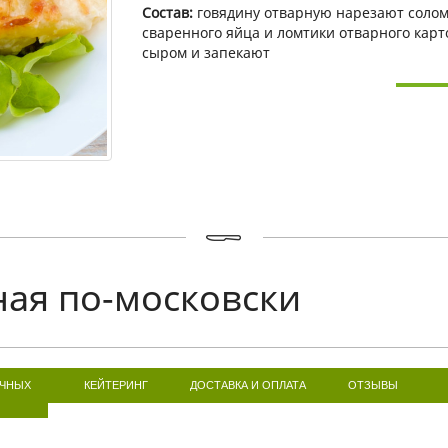
Состав:
говядину отварную нарезают соломк
сваренного яйца и ломтики отварного кар
сыром и запекают
ная по-московски
ИЧНЫХ
КЕЙТЕРИНГ
ДОСТАВКА И ОПЛАТА
ОТЗЫВЫ