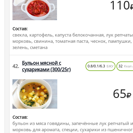
110
Состав:
свекла, картофель, капуста белокочанная, лук репчаты
морковь, свинина, томатная паста, чеснок, пампушки,
зелень, сметана
Бульон мясной с
42.
0.8/0.1/6.3
32
БЖУ
Ккал 
сухариками
(300/25г)
65
Состав:
бульон из мяса говядины, запечённые лук репчатый 
морковь для аромата, специи, сухарики из пшеничног