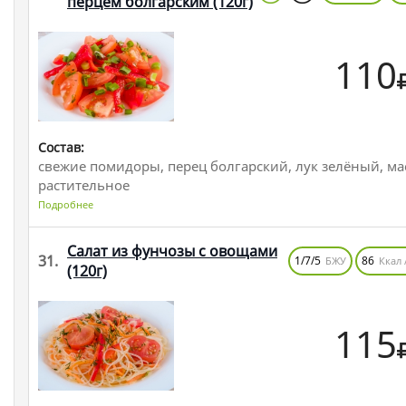
перцем болгарским
(120г)
110
Состав:
свежие помидоры, перец болгарский, лук зелёный, ма
растительное
Подробнее
Салат из фунчозы с овощами
31.
1/7/5
86
БЖУ
Ккал 
(120г)
115