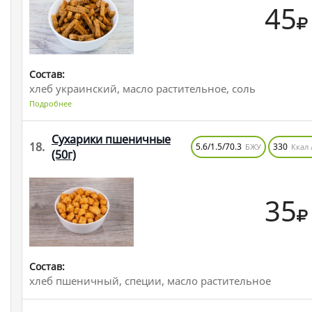
45
Состав:
хлеб украинский, масло растительное, соль
Подробнее
Сухарики пшеничные
18.
5.6/1.5/70.3
330
БЖУ
Ккал 
(50г)
35
Состав:
хлеб пшеничный, специи, масло растительное