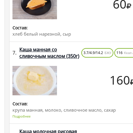
60
Состав:
хлеб белый нарезной, сыр
Каша манная со
7.
3.7/4.9/14.2
116
БЖУ
Ккал 
сливочным маслом
(350г)
160
Состав:
крупа манная, молоко, сливочное масло, сахар
Подробнее
Каша молочная рисовая