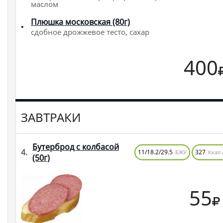
маслом
Плюшка московская (80г)
сдобное дрожжевое тесто, сахар
400
ЗАВТРАКИ
Бутерброд с колбасой
4.
11/18.2/29.5
327
БЖУ
Ккал 
(50г)
55