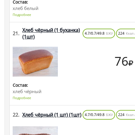
Состав:
хлеб белый
Подробнее
Хлеб чёрный (1 буханка)
21.
4.7/0.7/49.8
224
БЖУ
Ккал 
(1шт)
76
Состав:
хлеб чёрный
Подробнее
22.
Хлеб чёрный (1 шт)
(1шт)
4.7/0.7/49.8
224
БЖУ
Ккал 