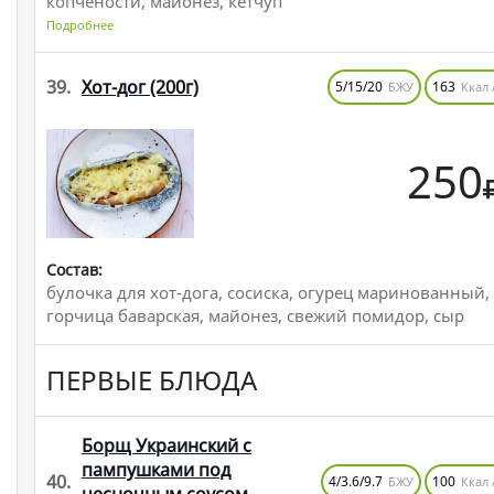
копчёности, майонез, кетчуп
Подробнее
39.
Хот-дог
(200г)
5/15/20
163
БЖУ
Ккал 
250
Состав:
булочка для хот-дога, сосиска, огурец маринованный,
горчица баварская, майонез, свежий помидор, сыр
ПЕРВЫЕ БЛЮДА
Борщ Украинский с
пампушками под
40.
4/3.6/9.7
100
БЖУ
Ккал 