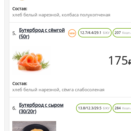
Состав:
хлеб белый нарезной, колбаса полукопченая
Бутерброд с сёмгой
5.
12.7/4.4/29.1
207
БЖУ
Ккал 
(50г)
175
Состав:
хлеб белый нарезной, сёмга слабосоленая
Бутерброд с сыром
6.
13.8/12.3/29.5
284
БЖУ
Ккал 
(30/20г)