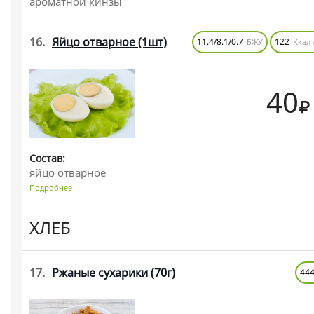
ароматной кинзы
16.
Яйцо отварное
(1шт)
11.4/8.1/0.7
122
БЖУ
Ккал 
40
Состав:
яйцо отварное
Подробнее
ХЛЕБ
17.
Ржаные сухарики
(70г)
44