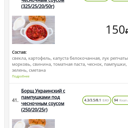
чесночным соусом
(325/25/20/50г)
150
Состав:
свекла, картофель, капуста белокочанная, лук репчаты
морковь, свинина, томатная паста, чеснок, пампушки,
зелень, сметана
Подробнее
Борщ Украинский с
пампушками под
41.
4.3/3.5/8.1
94
БЖУ
Ккал 
чесночным соусом
(250/20/25г)