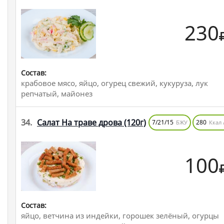
230
Состав:
крабовое мясо, яйцо, огурец свежий, кукуруза, лук
репчатый, майонез
34.
Салат На траве дрова
(120г)
7/21/15
280
БЖУ
Ккал 
100
Состав:
яйцо, ветчина из индейки, горошек зелёный, огурцы