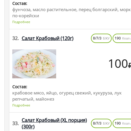
Состав:
фунчоза, масло растительное, перец болгарский, мор
по-корейски
Подробнее
32.
Салат Крабовый
(120г)
8/7/3
190
БЖУ
Ккал 
100
Состав:
крабовое мясо, яйцо, огурец свежий, кукуруза, лук
репчатый, майонез
Подробнее
Салат Крабовый (XL порция)
33.
8/7/3
190
БЖУ
Ккал 
(300г)