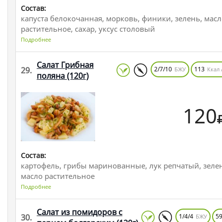
Состав:
капуста белокочанная, морковь, финики, зелень, мас
растительное, сахар, уксус столовый
Подробнее
Салат Грибная
29.
2/7/10
113
БЖУ
Ккал 
поляна
(120г)
120
Состав:
картофель, грибы маринованные, лук репчатый, зеле
масло растительное
Подробнее
Салат из помидоров с
30.
1/4/4
5
БЖУ