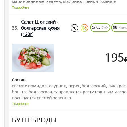
маринованные, зелень, майонез, гренки ржаные
Подробнее
Салат Шопский -
35.
болгарская кухня
5/7/3
98
БЖУ
Ккал 
(120г)
195
Состав:
свежие помидор, огурчик, перец болгарский, лук крас
брынза болгарская, заправляется растительным масло
посыпается свежей зеленью
Подробнее
БУТЕРБРОДЫ