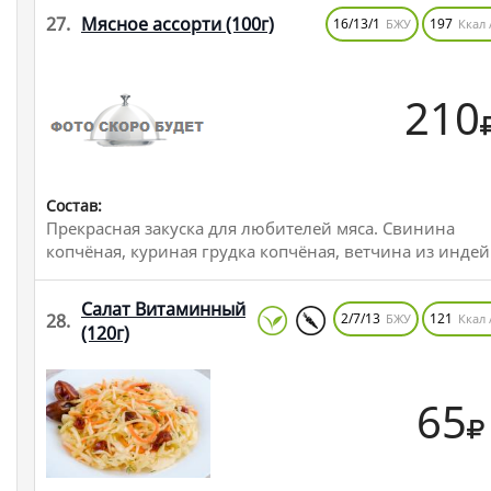
27.
Мясное ассорти
(100г)
16/13/1
197
БЖУ
Ккал 
210
Состав:
Прекрасная закуска для любителей мяса. Свинина
копчёная, куриная грудка копчёная, ветчина из инде
Салат Витаминный
28.
2/7/13
121
БЖУ
Ккал 
(120г)
65