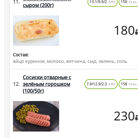
11.
13.1/9.9/2
150
БЖУ
Ккал 
сыром
(200г)
180
Состав:
яйцо куриное, молоко, ветчина, сыр, зелень, соль
Сосиски отварные с
12.
зелёным горошком
7.9/12.9/2.3
158
БЖУ
Ккал 
(100/50г)
230