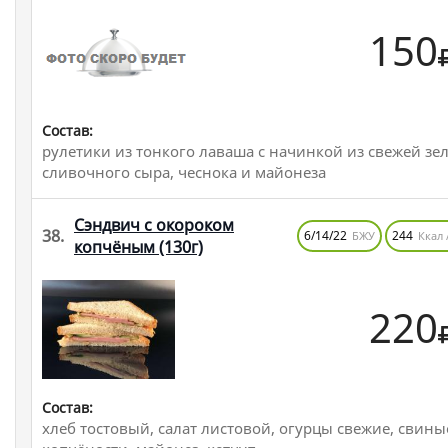
150
Состав:
рулетики из тонкого лаваша с начинкой из свежей зе
сливочного сыра, чеснока и майонеза
Сэндвич с окороком
38.
6/14/22
244
БЖУ
Ккал 
копчёным
(130г)
220
Состав:
хлеб тостовый, салат листовой, огурцы свежие, свины