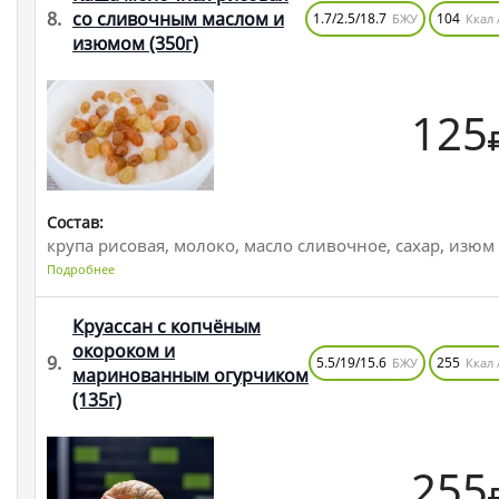
8.
со сливочным маслом и
1.7/2.5/18.7
104
БЖУ
Ккал 
изюмом
(350г)
125
Состав:
крупа рисовая, молоко, масло сливочное, сахар, изюм
Подробнее
Круассан с копчёным
окороком и
9.
5.5/19/15.6
255
БЖУ
Ккал 
маринованным огурчиком
(135г)
255