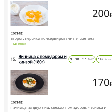
200
Состав:
творог, персики консервированные, сметана
Подробнее
Яичница с помидором и
15.
9.8/10.8/3.1
149
БЖУ
Ккал 
кинзой
(180г)
170
Состав:
яичница из двух яиц, свежих помидоров, чеснока и