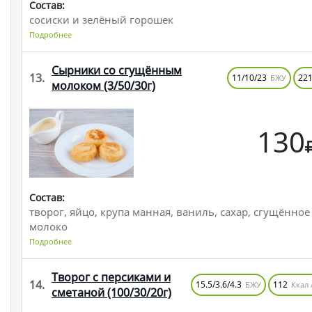
Состав:
сосиски и зелёный горошек
Подробнее
Сырники со сгущённым
13.
11/10/23
22
БЖУ
молоком
(3/50/30г)
130
Состав:
творог, яйцо, крупа манная, ваниль, сахар, сгущённое
молоко
Подробнее
Творог с персиками и
14.
15.5/3.6/4.3
112
БЖУ
Ккал 
сметаной
(100/30/20г)