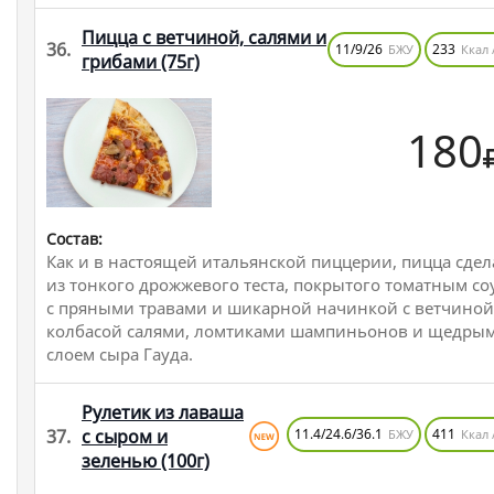
Пицца с ветчиной, салями и
36.
11/9/26
233
БЖУ
Ккал 
грибами
(75г)
180
Состав:
Как и в настоящей итальянской пиццерии, пицца сдел
из тонкого дрожжевого теста, покрытого томатным со
с пряными травами и шикарной начинкой с ветчиной
колбасой салями, ломтиками шампиньонов и щедры
слоем сыра Гауда.
Рулетик из лаваша
37.
с сыром и
11.4/24.6/36.1
411
БЖУ
Ккал 
зеленью
(100г)