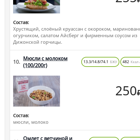
Состав:
Хрустящий, слоёный круассан с окороком, маринова
огурчиком, салатом Айсберг и фирменным соусом из
Дижонской горчицы.
Мюсли с молоком
10.
13.3/14.8/74.1
482
БЖУ
Ккал 
(100/200г)
250
Состав:
мюсли, молоко
Омлет с ветчиной и