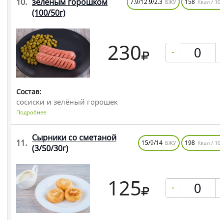
10.
зелёным горошком
7.9/12.9/2.3
158
БЖУ
Ккал / 10
(100/50г)
230
-
Состав:
сосиски и зелёный горошек
Подробнее
Сырники со сметаной
11.
15/9/14
198
БЖУ
Ккал / 10
(3/50/30г)
125
-