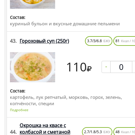
Состав:
куриный бульон и вкусные домашние пельмени
43.
Гороховый суп
(250г)
3.7/3/6.8
81
БЖУ
Ккал / 10
110
-
Состав:
картофель, лук репчатый, морковь, горох, зелень,
копчёности, специи
Подробнее
Окрошка на квасе с
44.
колбасой и сметаной
2.7/1.8/5.3
48
БЖУ
Ккал / 10