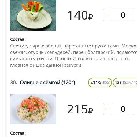
140
-
Состав:
Свежие, сырые овощи, нарезанные брусочками. Морко
свежая, огурцы, сельдерей, перец болгарский, подаются
сметанным соусом. Простота, свежесть и полезность
главная фишка данной закуски
30.
Оливье с сёмгой
(120г)
5/11/5
138
БЖУ
Ккал / 10
215
-
Состав: