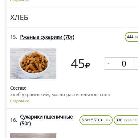
ХЛЕБ
15.
Ржаные сухарики
(70г)
444
К
45
-
Состав:
хлеб украинский, масло растительное, соль
Подробнее
Сухарики пшеничные
16.
5.6/1.5/70.3
330
БЖУ
Ккал / 10
(50г)