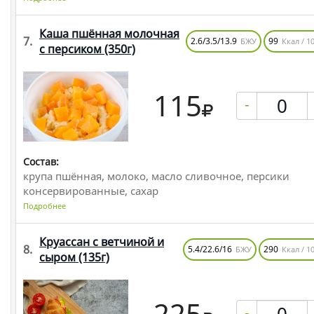
Каша пшённая молочная
7.
2.6/3.5/13.9
99
БЖУ
Ккал / 10
с персиком
(350г)
115
-
Состав:
крупа пшённая, молоко, масло сливочное, персики
консервированные, сахар
Подробнее
Круассан с ветчиной и
8.
5.4/22.6/16
290
БЖУ
Ккал / 10
сыром
(135г)
225
-