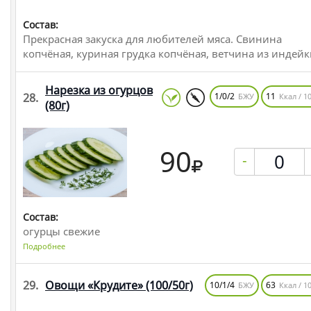
Состав:
Прекрасная закуска для любителей мяса. Свинина
копчёная, куриная грудка копчёная, ветчина из индей
Нарезка из огурцов
28.
1/0/2
11
БЖУ
Ккал / 10
(80г)
90
-
Состав:
огурцы свежие
Подробнее
29.
Овощи «Крудите»
(100/50г)
10/1/4
63
БЖУ
Ккал / 10