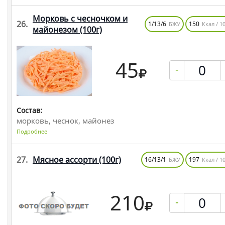
Морковь с чесночком и
26.
1/13/6
150
БЖУ
Ккал / 10
майонезом
(100г)
45
-
Состав:
морковь, чеснок, майонез
Подробнее
27.
Мясное ассорти
(100г)
16/13/1
197
БЖУ
Ккал / 10
210
-