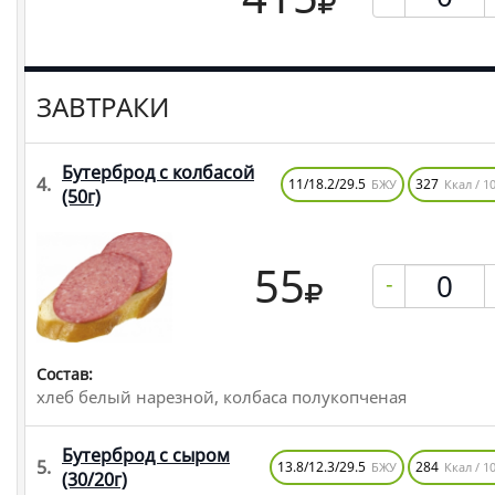
ЗАВТРАКИ
Бутерброд с колбасой
4.
11/18.2/29.5
327
БЖУ
Ккал / 10
(50г)
55
-
Состав:
хлеб белый нарезной, колбаса полукопченая
Бутерброд с сыром
5.
13.8/12.3/29.5
284
БЖУ
Ккал / 10
(30/20г)