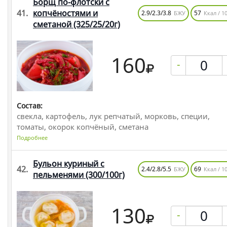
Борщ по-флотски с
41.
копчёностями и
2.9/2.3/3.8
57
БЖУ
Ккал / 10
сметаной
(325/25/20г)
160
-
Состав:
свекла, картофель, лук репчатый, морковь, специи,
томаты, окорок копчёный, сметана
Подробнее
Бульон куриный с
42.
2.4/2.8/5.5
69
БЖУ
Ккал / 10
пельменями
(300/100г)
130
-