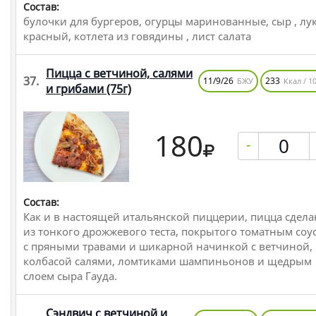
Состав:
булочки для бургеров, огурцы маринованные, сыр , лу
красный, котлета из говядины , лист салата
Пицца с ветчиной, салями
37.
11/9/26
233
БЖУ
Ккал / 10
и грибами
(75г)
180
-
Состав:
Как и в настоящей итальянской пиццерии, пицца сдела
из тонкого дрожжевого теста, покрытого томатным соу
с пряными травами и шикарной начинкой с ветчиной,
колбасой салями, ломтиками шампиньонов и щедрым
слоем сыра Гауда.
Сэндвич с ветчиной и