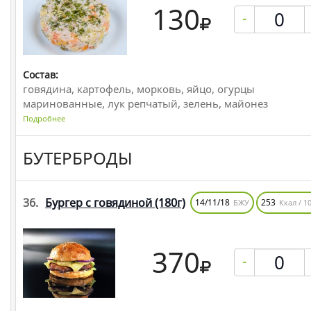
130
-
Состав:
говядина, картофель, морковь, яйцо, огурцы
маринованные, лук репчатый, зелень, майонез
Подробнее
БУТЕРБРОДЫ
36.
Бургер с говядиной
(180г)
14/11/18
253
БЖУ
Ккал / 10
370
-