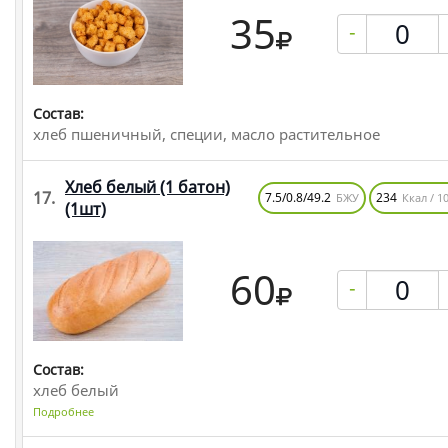
35
-
Состав:
хлеб пшеничный, специи, масло растительное
Хлеб белый (1 батон)
17.
7.5/0.8/49.2
234
БЖУ
Ккал / 10
(1шт)
60
-
Состав:
хлеб белый
Подробнее