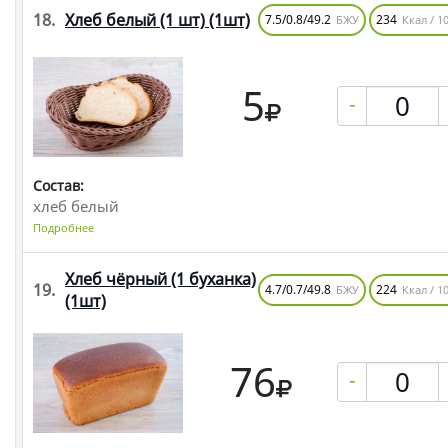
18.
Хлеб белый (1 шт)
(1шт)
7.5/0.8/49.2
234
БЖУ
Ккал / 10
5
-
Состав:
хлеб белый
Подробнее
Хлеб чёрный (1 буханка)
19.
4.7/0.7/49.8
224
БЖУ
Ккал / 10
(1шт)
76
-