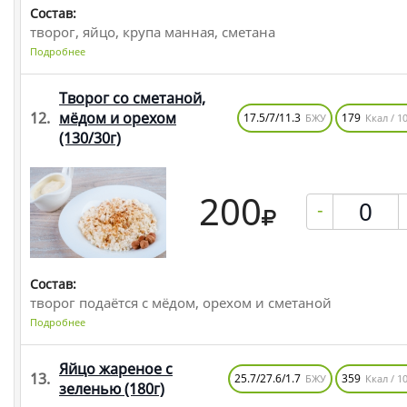
Состав:
творог, яйцо, крупа манная, сметана
Подробнее
Творог со сметаной,
12.
мёдом и орехом
17.5/7/11.3
179
БЖУ
Ккал / 10
(130/30г)
200
-
Состав:
творог подаётся с мёдом, орехом и сметаной
Подробнее
Яйцо жареное с
13.
25.7/27.6/1.7
359
БЖУ
Ккал / 10
зеленью
(180г)