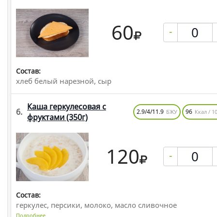
60
-
Состав:
хлеб белый нарезной, сыр
Каша геркулесовая с
6.
2.9/4/11.9
96
БЖУ
Ккал / 10
фруктами
(350г)
120
-
Состав:
геркулес, персики, молоко, масло сливочное
Подробнее