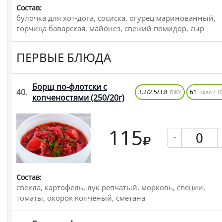
Состав:
булочка для хот-дога, сосиска, огурец маринованный,
горчица баварская, майонез, свежий помидор, сыр
ПЕРВЫЕ БЛЮДА
Борщ по-флотски с
40.
3.2/2.5/3.8
61
БЖУ
Ккал / 10
копченостями
(250/20г)
115
-
Состав:
свекла, картофель, лук репчатый, морковь, специи,
томаты, окорок копчёный, сметана