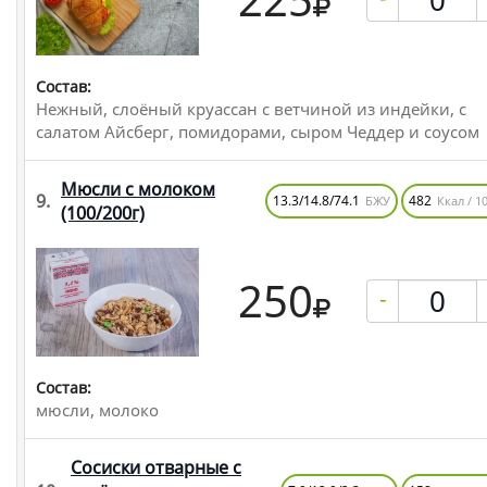
Состав:
Нежный, слоёный круассан с ветчиной из индейки, с
салатом Айсберг, помидорами, сыром Чеддер и соусом
Мюсли с молоком
9.
13.3/14.8/74.1
482
БЖУ
Ккал / 10
(100/200г)
250
-
Состав:
мюсли, молоко
Сосиски отварные с