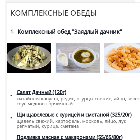
КОМПЛЕКСНЫЕ ОБЕДЫ
Комплексный обед "Заядлый дачник"
1.
Салат Дачный (120г)
китайская капуста, редис, огурцы свежие, яйцо, зелен
соус медово-горчичный
Щи щавелевые с курицей и сметаной (325/20г)
щавель свежий, картофель, морковь, яйцо, лук
репчатый, курица, сметана
Подливка мясная с макаронами (55/65/80г)