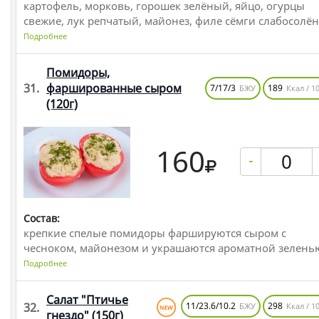
картофель, морковь, горошек зелёный, яйцо, огурцы
свежие, лук репчатый, майонез, филе сёмги слабосолё
Подробнее
Помидоры,
31.
фаршированные сыром
7/17/3
189
БЖУ
Ккал / 10
(120г)
160
-
Состав:
крепкие спелые помидоры фаршируются сыром с
чесноком, майонезом и украшаются ароматной зелень
Подробнее
Салат "Птичье
32.
11/23.6/10.2
298
БЖУ
Ккал / 10
гнездо"
(150г)