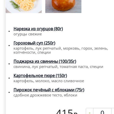
Нарезка из огурцов (80г)
огурцы свежие
Гороховый суп (250г)
картофель, лук репчатый, морковь, горох, зелень,
копчёности, специи
Поджарка из свинины (100/35г)
свинина, лук репчатый, томатная паста, специи
Картофельное пюре (150г)
картофель, молоко, масло сливочное
Пирожок печёный с яблоками (75г)
сдобное дрожжевое тесто, яблоки
415
-