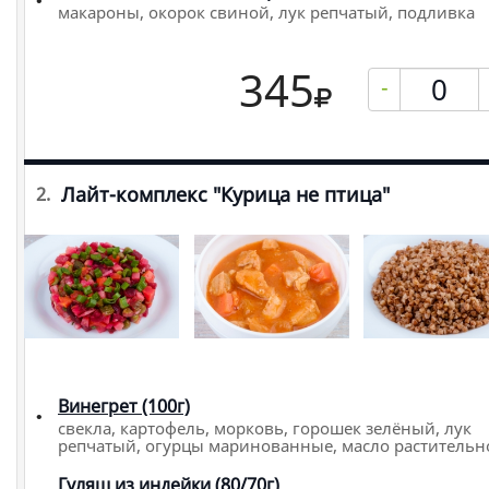
макароны, окорок свиной, лук репчатый, подливка
345
-
Лайт-комплекс "Курица не птица"
2.
Винегрет (100г)
свекла, картофель, морковь, горошек зелёный, лук
репчатый, огурцы маринованные, масло растительн
Гуляш из индейки (80/70г)