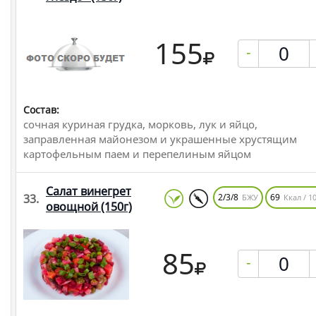
155
-
Состав:
сочная куриная грудка, морковь, лук и яйцо,
заправленная майонезом и украшенные хрустящим
картофельным паем и перепелиным яйцом
Салат винегрет
33.
2/3/8
69
БЖУ
Ккал / 10
овощной
(150г)
85
-