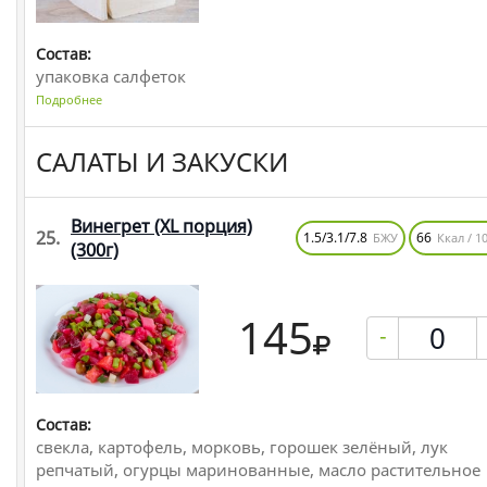
Состав:
упаковка салфеток
Подробнее
САЛАТЫ И ЗАКУСКИ
Винегрет (XL порция)
25.
1.5/3.1/7.8
66
БЖУ
Ккал / 10
(300г)
145
-
Состав:
свекла, картофель, морковь, горошек зелёный, лук
репчатый, огурцы маринованные, масло растительное