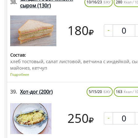
38.
10/16/23
280
БЖУ
Ккал / 10
сыром
(130г)
180
-
Состав:
хлеб тостовый, салат листовой, ветчина с индейкой, сы
майонез, кетчуп
Подробнее
39.
Хот-дог
(200г)
5/15/20
163
БЖУ
Ккал / 10
250
-