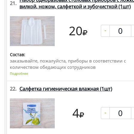
Набор одноразовых столовых приборов с ложко
21.
вилкой, ножом, салфеткой и зубочисткой
(1шт)
20
-
Состав:
заказывайте, пожалуйста, приборы в соответствии с
количеством обедающих сотрудников
Подробнее
22.
Салфетка гигиеническая влажная
(1шт)
4
-