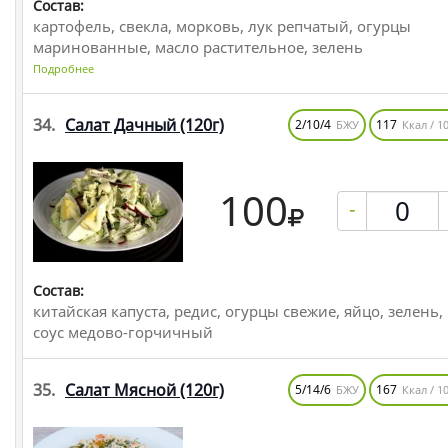
Состав:
картофель, свекла, морковь, лук репчатый, огурцы
маринованные, масло растительное, зелень
Подробнее
34.
Салат Дачный
(120г)
2/10/4
117
БЖУ
Ккал / 10
100
-
Состав:
китайская капуста, редис, огурцы свежие, яйцо, зелень,
соус медово-горчичный
35.
Салат Мясной
(120г)
5/14/6
167
БЖУ
Ккал / 10