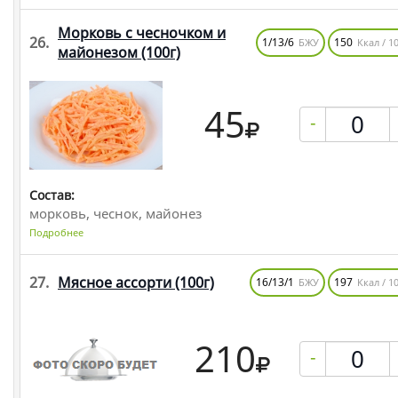
Морковь с чесночком и
26.
1/13/6
150
БЖУ
Ккал / 10
майонезом
(100г)
45
-
Состав:
морковь, чеснок, майонез
Подробнее
27.
Мясное ассорти
(100г)
16/13/1
197
БЖУ
Ккал / 10
210
-