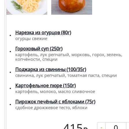
Нарезка из огурцов (80г)
огурцы свежие
Гороховый суп (250г)
картофель, лук репчатый, морковь, горох, зелень,
копчёности, специи
Поджарка из свинины (100/35г)
свинина, лук репчатый, томатная паста, специи
Картофельное пюре (150г)
картофель, молоко, масло сливочное
Пирожок печёный с яблоками (75г)
сдобное дрожжевое тесто, яблоки
415
-