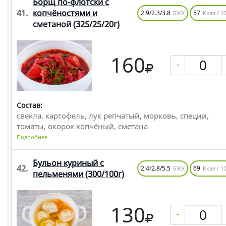
Борщ по-флотски с
41.
копчёностями и
2.9/2.3/3.8
57
БЖУ
Ккал / 10
сметаной
(325/25/20г)
160
-
Состав:
свекла, картофель, лук репчатый, морковь, специи,
томаты, окорок копчёный, сметана
Подробнее
Бульон куриный с
42.
2.4/2.8/5.5
69
БЖУ
Ккал / 10
пельменями
(300/100г)
130
-