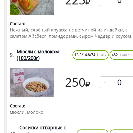
Состав:
Нежный, слоёный круассан с ветчиной из индейки, с
салатом Айсберг, помидорами, сыром Чеддер и соусом
Мюсли с молоком
9.
13.3/14.8/74.1
482
БЖУ
Ккал / 10
(100/200г)
250
-
Состав:
мюсли, молоко
Сосиски отварные с