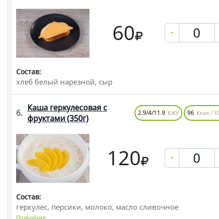
60
-
Состав:
хлеб белый нарезной, сыр
Каша геркулесовая с
6.
2.9/4/11.9
96
БЖУ
Ккал / 10
фруктами
(350г)
120
-
Состав:
геркулес, персики, молоко, масло сливочное
Подробнее