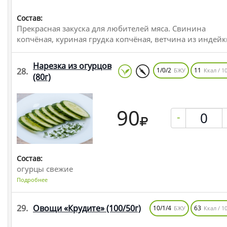
Состав:
Прекрасная закуска для любителей мяса. Свинина
копчёная, куриная грудка копчёная, ветчина из индей
Нарезка из огурцов
28.
1/0/2
11
БЖУ
Ккал / 10
(80г)
90
-
Состав:
огурцы свежие
Подробнее
29.
Овощи «Крудите»
(100/50г)
10/1/4
63
БЖУ
Ккал / 10