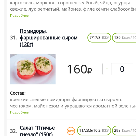
картофель, морковь, горошек зелёный, яйцо, огурцы
свежие, лук репчатый, майонез, филе сёмги слабосолё
Подробнее
Помидоры,
31.
фаршированные сыром
7/17/3
189
БЖУ
Ккал / 10
(120г)
160
-
Состав:
крепкие спелые помидоры фаршируются сыром с
чесноком, майонезом и украшаются ароматной зелень
Подробнее
Салат "Птичье
32.
11/23.6/10.2
298
БЖУ
Ккал / 10
гнездо"
(150г)