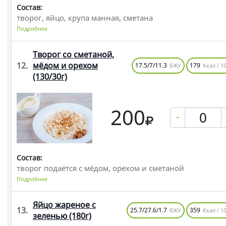
Состав:
творог, яйцо, крупа манная, сметана
Подробнее
Творог со сметаной,
12.
мёдом и орехом
17.5/7/11.3
179
БЖУ
Ккал / 10
(130/30г)
200
-
Состав:
творог подаётся с мёдом, орехом и сметаной
Подробнее
Яйцо жареное с
13.
25.7/27.6/1.7
359
БЖУ
Ккал / 10
зеленью
(180г)