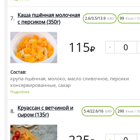
Каша пшённая молочная
7.
2.6/3.5/13.9
99
БЖУ
Ккал / 10
с персиком
(350г)
115
-
Состав:
крупа пшённая, молоко, масло сливочное, персики
консервированные, сахар
Подробнее
Круассан с ветчиной и
8.
5.4/22.6/16
290
БЖУ
Ккал / 10
сыром
(135г)
225
-