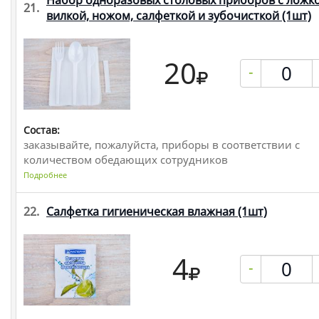
Набор одноразовых столовых приборов с ложко
21.
вилкой, ножом, салфеткой и зубочисткой
(1шт)
20
-
Состав:
заказывайте, пожалуйста, приборы в соответствии с
количеством обедающих сотрудников
Подробнее
22.
Салфетка гигиеническая влажная
(1шт)
4
-