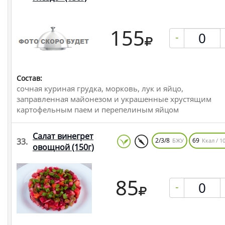
155
-
Состав:
сочная куриная грудка, морковь, лук и яйцо,
заправленная майонезом и украшенные хрустящим
картофельным паем и перепелиным яйцом
Салат винегрет
33.
2/3/8
69
БЖУ
Ккал / 10
овощной
(150г)
85
-