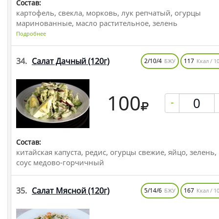
Состав:
картофель, свекла, морковь, лук репчатый, огурцы
маринованные, масло растительное, зелень
Подробнее
34.
Салат Дачный
(120г)
2/10/4
117
БЖУ
Ккал / 10
100
-
Состав:
китайская капуста, редис, огурцы свежие, яйцо, зелень,
соус медово-горчичный
35.
Салат Мясной
(120г)
5/14/6
167
БЖУ
Ккал / 10