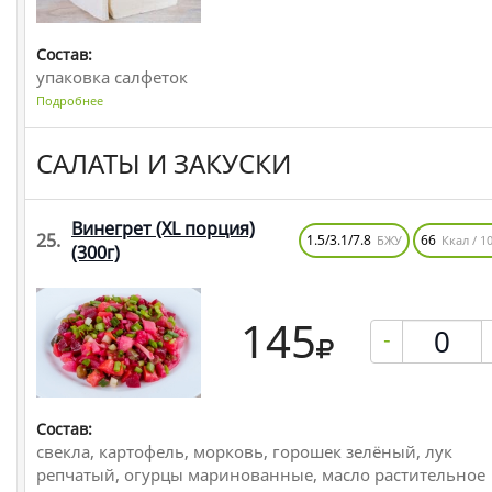
Состав:
упаковка салфеток
Подробнее
САЛАТЫ И ЗАКУСКИ
Винегрет (XL порция)
25.
1.5/3.1/7.8
66
БЖУ
Ккал / 10
(300г)
145
-
Состав:
свекла, картофель, морковь, горошек зелёный, лук
репчатый, огурцы маринованные, масло растительное