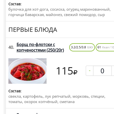
Состав:
булочка для хот-дога, сосиска, огурец маринованный,
горчица баварская, майонез, свежий помидор, сыр
ПЕРВЫЕ БЛЮДА
Борщ по-флотски с
40.
3.2/2.5/3.8
61
БЖУ
Ккал / 10
копченостями
(250/20г)
115
-
Состав:
свекла, картофель, лук репчатый, морковь, специи,
томаты, окорок копчёный, сметана