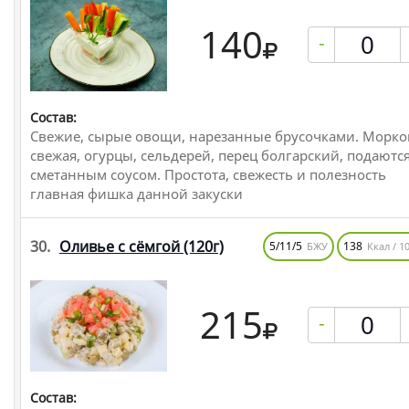
140
-
Состав:
Свежие, сырые овощи, нарезанные брусочками. Морко
свежая, огурцы, сельдерей, перец болгарский, подаются
сметанным соусом. Простота, свежесть и полезность
главная фишка данной закуски
30.
Оливье с сёмгой
(120г)
5/11/5
138
БЖУ
Ккал / 10
215
-
Состав: