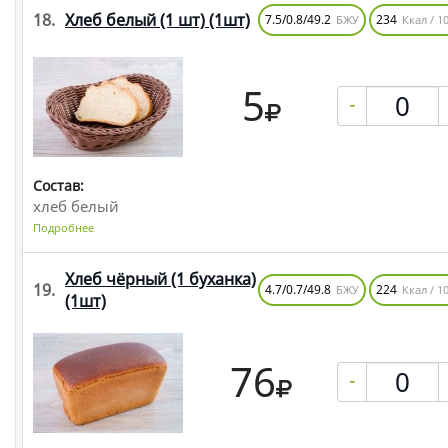
18.
Хлеб белый (1 шт)
(1шт)
7.5/0.8/49.2
234
БЖУ
Ккал / 10
5
-
Состав:
хлеб белый
Подробнее
Хлеб чёрный (1 буханка)
19.
4.7/0.7/49.8
224
БЖУ
Ккал / 10
(1шт)
76
-