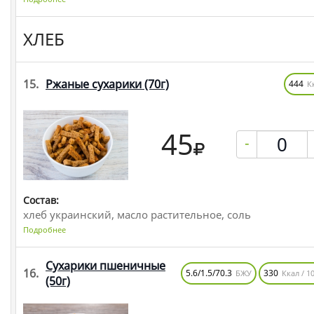
ХЛЕБ
15.
Ржаные сухарики
(70г)
444
К
45
-
Состав:
хлеб украинский, масло растительное, соль
Подробнее
Сухарики пшеничные
16.
5.6/1.5/70.3
330
БЖУ
Ккал / 10
(50г)