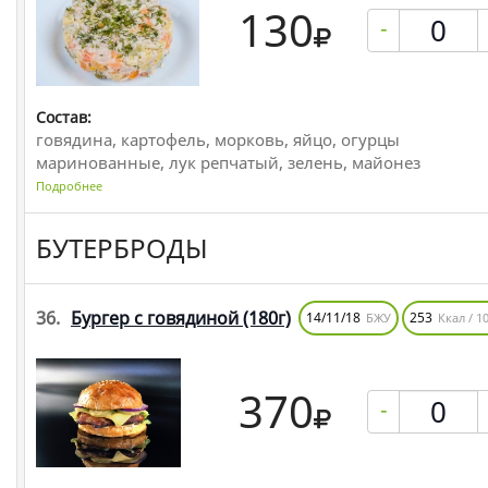
130
-
Состав:
говядина, картофель, морковь, яйцо, огурцы
маринованные, лук репчатый, зелень, майонез
Подробнее
БУТЕРБРОДЫ
36.
Бургер с говядиной
(180г)
14/11/18
253
БЖУ
Ккал / 10
370
-