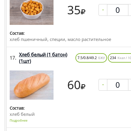
35
-
Состав:
хлеб пшеничный, специи, масло растительное
Хлеб белый (1 батон)
17.
7.5/0.8/49.2
234
БЖУ
Ккал / 10
(1шт)
60
-
Состав:
хлеб белый
Подробнее