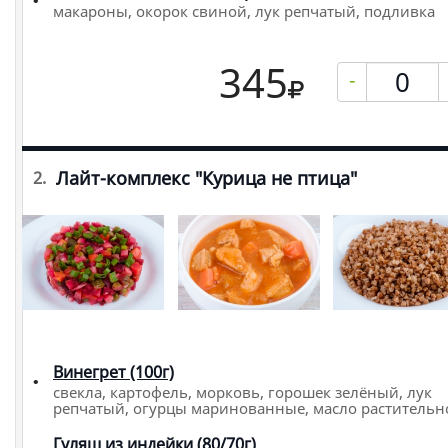
макароны, окорок свиной, лук репчатый, подливка
345
-
Лайт-комплекс "Курица не птица"
2.
Винегрет (100г)
свекла, картофель, морковь, горошек зелёный, лук
репчатый, огурцы маринованные, масло растительн
Гуляш из индейки (80/70г)