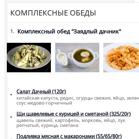
КОМПЛЕКСНЫЕ ОБЕДЫ
Комплексный обед "Заядлый дачник"
1.
Салат Дачный (120г)
китайская капуста, редис, огурцы свежие, яйцо, зелен
соус медово-горчичный
Щи щавелевые с курицей и сметаной (325/20г)
щавель свежий, картофель, морковь, яйцо, лук
репчатый, курица, сметана
Подливка мясная с макаронами (55/65/80г)