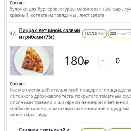
Состав:
булочки для бургеров, огурцы маринованные, сыр , лу
красный, котлета из говядины , лист салата
Пицца с ветчиной, салями
37.
11/9/26
233
БЖУ
Ккал / 10
и грибами
(75г)
180
-
Состав:
Как и в настоящей итальянской пиццерии, пицца сдела
из тонкого дрожжевого теста, покрытого томатным соу
с пряными травами и шикарной начинкой с ветчиной,
колбасой салями, ломтиками шампиньонов и щедрым
слоем сыра Гауда.
Сэндвич с ветчиной и