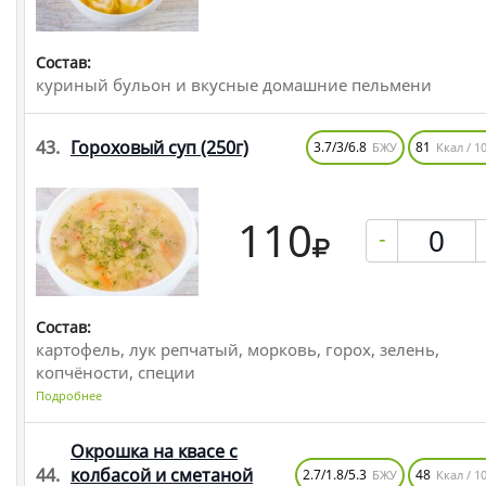
Состав:
куриный бульон и вкусные домашние пельмени
43.
Гороховый суп
(250г)
3.7/3/6.8
81
БЖУ
Ккал / 10
110
-
Состав:
картофель, лук репчатый, морковь, горох, зелень,
копчёности, специи
Подробнее
Окрошка на квасе с
44.
колбасой и сметаной
2.7/1.8/5.3
48
БЖУ
Ккал / 10