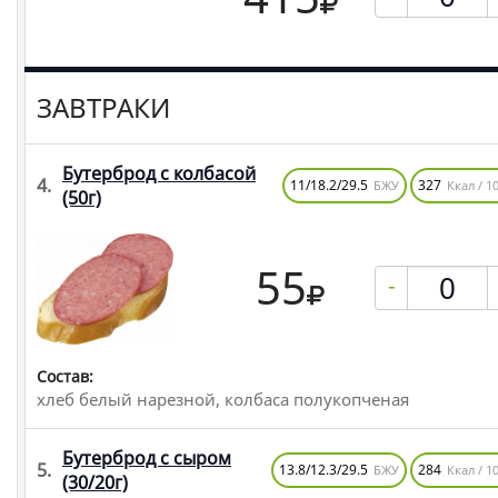
ЗАВТРАКИ
Бутерброд с колбасой
4.
11/18.2/29.5
327
БЖУ
Ккал / 10
(50г)
55
-
Состав:
хлеб белый нарезной, колбаса полукопченая
Бутерброд с сыром
5.
13.8/12.3/29.5
284
БЖУ
Ккал / 10
(30/20г)