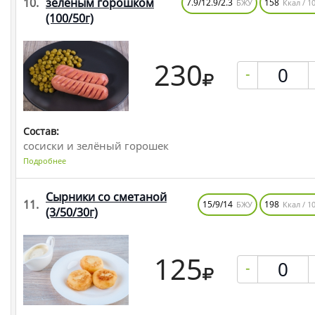
10.
зелёным горошком
7.9/12.9/2.3
158
БЖУ
Ккал / 10
(100/50г)
230
-
Состав:
сосиски и зелёный горошек
Подробнее
Сырники со сметаной
11.
15/9/14
198
БЖУ
Ккал / 10
(3/50/30г)
125
-