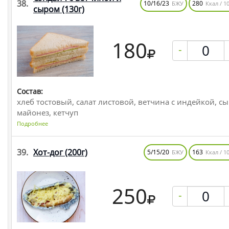
38.
10/16/23
280
БЖУ
Ккал / 10
сыром
(130г)
180
-
Состав:
хлеб тостовый, салат листовой, ветчина с индейкой, сы
майонез, кетчуп
Подробнее
39.
Хот-дог
(200г)
5/15/20
163
БЖУ
Ккал / 10
250
-